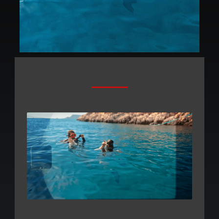
Yakında...
Yeni ve eşsiz bir macera ile çok yakında
ekrandayız.
DAHA FAZLASI